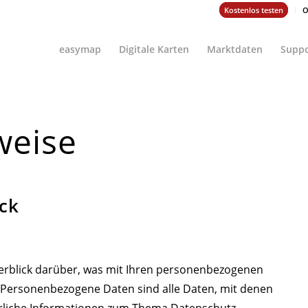
Kostenlos testen
O
easymap
Digitale Karten
Marktdaten
Suppo
weise
ick
erblick darüber, was mit Ihren personenbezogenen
. Personenbezogene Daten sind alle Daten, mit denen
ührliche Informationen zum Thema Datenschutz