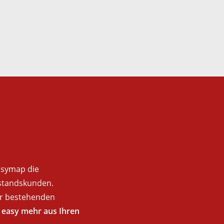
easymap die
estandskunden.
er bestehenden
z easy mehr aus Ihren