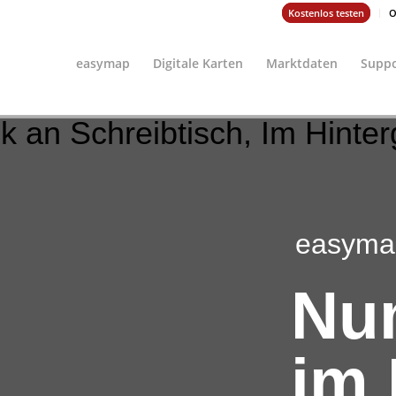
Kostenlos testen
O
easymap
Digitale Karten
Marktdaten
Suppo
easyma
Nu
im