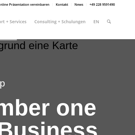
nline Präsentation vereinbaren
Kontakt
News
+49 228 9591490
rt + Services
Consulting + Schulungen
EN
p
mber
one
Business