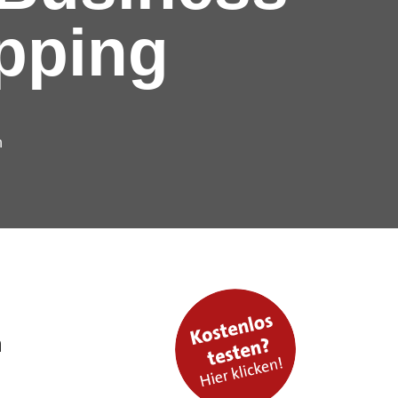
pping
n
m