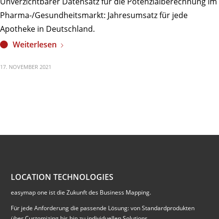
Unverzichtbarer Datensatz für die Potenzialberechnung im
Pharma-/Gesundheitsmarkt: Jahresumsatz für jede
Apotheke in Deutschland.
Weiterlesen
17. NOVEMBER 2021
LOCATION TECHNOLOGIES
easymap one ist die Zukunft des Business Mapping.
Für jede Anforderung die passende Lösung: von Standardprodukten
über Customizing bis hin zu individuellen Solutions.