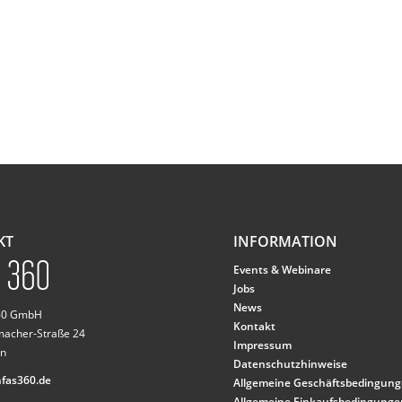
KT
INFORMATION
Events & Webinare
Jobs
News
360 GmbH
Kontakt
macher-Straße 24
Impressum
n
Datenschutzhinweise
fas360.de
Allgemeine Geschäftsbedingun
Allgemeine Einkaufsbedingunge