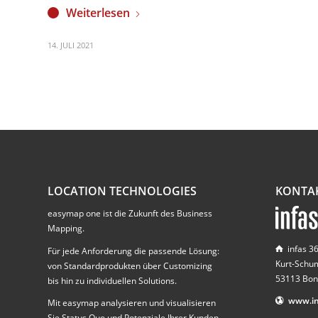
Weiterlesen
14. JULI 2021
LOCATION TECHNOLOGIES
KONTA
easymap one ist die Zukunft des Business
Mapping.
infas 
Für jede Anforderung die passende Lösung:
Kurt-Schu
von Standardprodukten über Customizing
53113 Bon
bis hin zu individuellen Solutions.
www.in
Mit easymap analysieren und visualisieren
Sie Status Quo und Potenziale Ihrer Kunden,