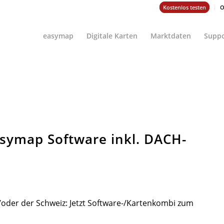
Kostenlos testen
O
easymap
Digitale Karten
Marktdaten
Suppo
symap Software inkl. DACH-
oder der Schweiz: Jetzt Software-/Kartenkombi zum