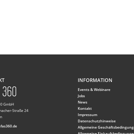
KT
INFORMATION
Events & Webinare
Jobs
News
360 GmbH
Kontakt
macher-Straße 24
Impressum
n
Datenschutzhinweise
fas360.de
Allgemeine Geschäftsbedingun
Allgemeine Einkaufsbedingunge