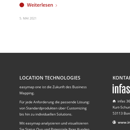
Weiterlesen
5. MAI 2021
LOCATION TECHNOLOGIES
KONTA
easymap one ist die Zukunft des Business
Mapping.
infas 
Für jede Anforderung die passende Lösung:
Kurt-Schu
von Standardprodukten über Customizing
53113 Bon
bis hin zu individuellen Solutions.
www.in
Mit easymap analysieren und visualisieren
Sie Status Quo und Potenziale Ihrer Kunden,