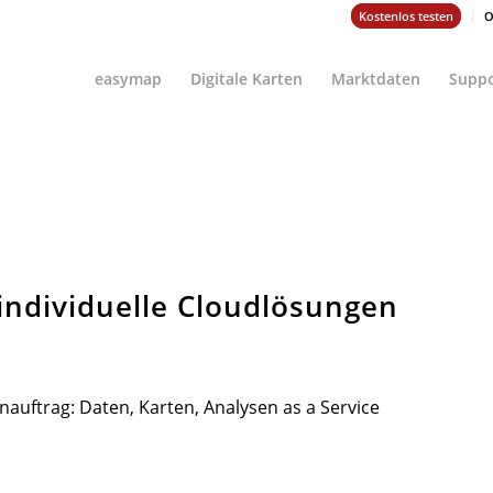
Kostenlos testen
O
easymap
Digitale Karten
Marktdaten
Suppo
individuelle Cloudlösungen
nauftrag: Daten, Karten, Analysen as a Service