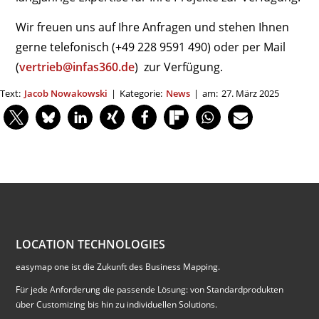
Wir freuen uns auf Ihre Anfragen und stehen Ihnen
gerne telefonisch (+49 228 9591 490) oder per Mail
(
vertrieb@infas360.de
) zur Verfügung.
Text:
Jacob Nowakowski
|
Kategorie:
News
|
am:
27. März 2025
LOCATION TECHNOLOGIES
easymap one ist die Zukunft des Business Mapping.
Für jede Anforderung die passende Lösung: von Standardprodukten
über Customizing bis hin zu individuellen Solutions.