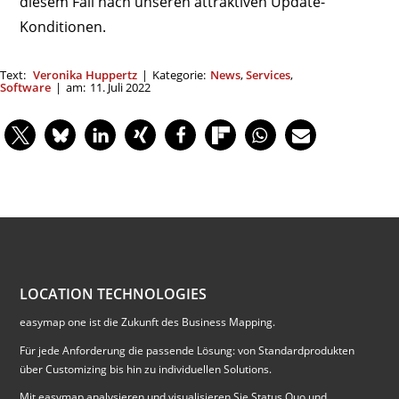
diesem Fall nach unseren attraktiven Update-
Konditionen.
Text:
Veronika Huppertz
|
Kategorie:
News
,
Services
,
Software
|
am:
11. Juli 2022
LOCATION TECHNOLOGIES
easymap one ist die Zukunft des Business Mapping.
Für jede Anforderung die passende Lösung: von Standardprodukten
über Customizing bis hin zu individuellen Solutions.
Mit easymap analysieren und visualisieren Sie Status Quo und