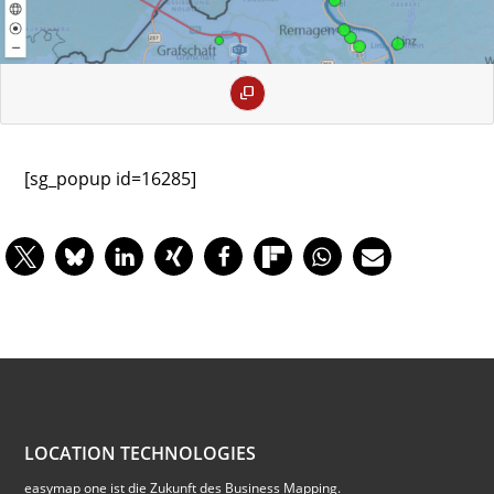
[sg_popup id=16285]
LOCATION TECHNOLOGIES
easymap one ist die Zukunft des Business Mapping.